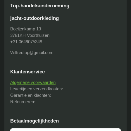
c
a
Top-handelsonderneming.
e
t
b
s
jacht-outdoorkleding
o
A
o
p
Boeijenkamp 13
k
p
3781KH Voorthuizen
+31 0649075348
Wilfredtop@gmail.com
Klantenservice
Algemene voorwaarden
Levertijd en verzendkosten:
Garantie en klachten:
Retourneren:
Betaalmogelijkheden