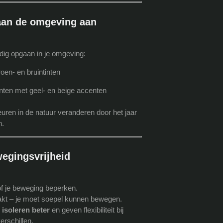
 aan de omgeving aan
ledig opgaan in je omgeving:
en- en bruintinten
nten met geel- en beige accenten
ren in de natuur veranderen door het jaar
n.
wegingsvrijheid
of je beweging beperken.
maakt – je moet soepel kunnen bewegen.
isoleren beter
en geven flexibiliteit bij
erschillen.