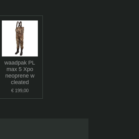
waadpak PL
max 5 Xpo
neoprene w
cleated
€ 199,00