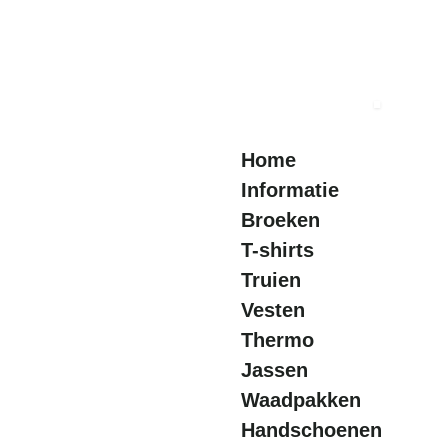
Ga
direct
naar
.
de
hoofdinhoud
Home
Informatie
Broeken
T-shirts
Truien
Vesten
Thermo
Jassen
Waadpakken
Handschoenen