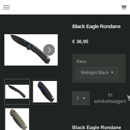
.
Ga
direct
naar
de
Black Eagle Rondane
hoofdinhoud
€ 36,95
Kleur
In
winkelwagen
Black Eagle Rondane