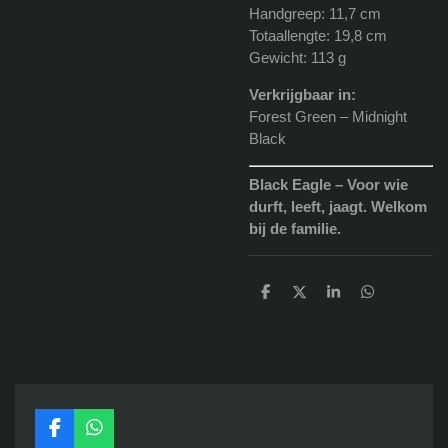
Handgreep: 11,7 cm
Totaallengte: 19,8 cm
Gewicht: 113 g
Verkrijgbaar in:
Forest Green – Midnight
Black
Black Eagle – Voor wie
durft, leeft, jaagt. Welkom
bij de familie.
D
D
S
D
e
e
h
e
l
e
a
l
e
l
r
e
n
e
n
F
W