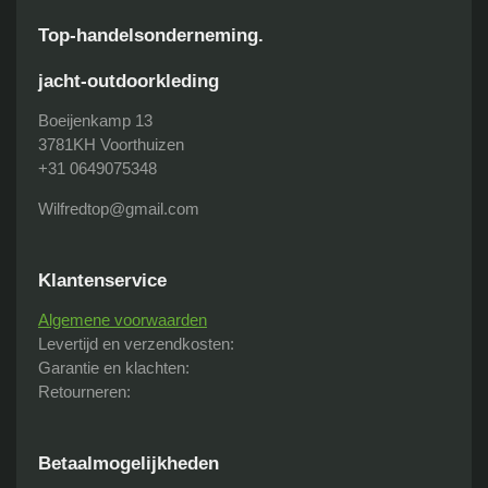
a
h
c
a
Top-handelsonderneming.
e
t
b
s
jacht-outdoorkleding
o
A
o
p
Boeijenkamp 13
k
p
3781KH Voorthuizen
+31 0649075348
Wilfredtop@gmail.com
Klantenservice
Algemene voorwaarden
Levertijd en verzendkosten:
Garantie en klachten:
Retourneren:
Betaalmogelijkheden