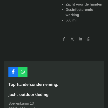
Zacht voor de handen
Desinfecterende
werking
500 ml
D
D
S
D
e
e
h
e
l
e
a
l
e
l
r
e
n
e
n
F
W
a
h
c
a
Top-handelsonderneming.
e
t
b
s
jacht-outdoorkleding
o
A
o
p
Boeijenkamp 13
k
p