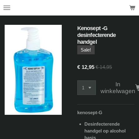
.
Ga
direct
naar
de
Kenosept -G
hoofdinhoud
desinfecterende
handgel
Sale!
€ 12,95
€ 14,95
In
winkelwagen
kenosept-G
Desinfecterende
handgel op alcohol
basis