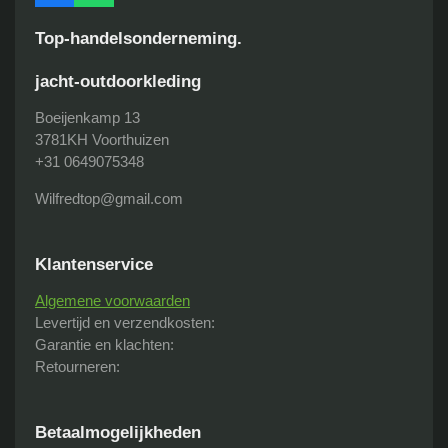
a
h
c
a
Top-handelsonderneming.
e
t
b
s
jacht-outdoorkleding
o
A
o
p
Boeijenkamp 13
k
p
3781KH Voorthuizen
+31 0649075348
Wilfredtop@gmail.com
Klantenservice
Algemene voorwaarden
Levertijd en verzendkosten:
Garantie en klachten:
Retourneren:
Betaalmogelijkheden