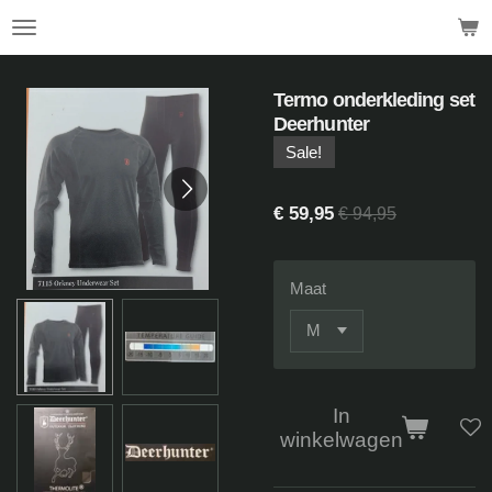
.
Ga
direct
naar
de
Termo onderkleding set
hoofdinhoud
Deerhunter
Sale!
€ 59,95
€ 94,95
Maat
In
winkelwagen