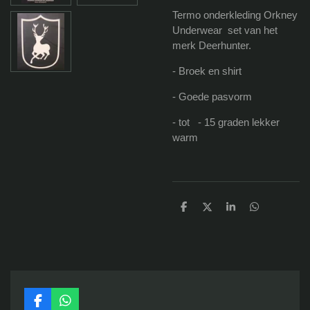
Termo onderkleding Orkney
Underwear set van het
merk Deerhunter.
- Broek en shirt
- Goede pasvorm
- tot - 15 graden lekker
warm
D
D
S
D
e
e
h
e
l
e
a
l
e
l
r
e
n
e
n
F
W